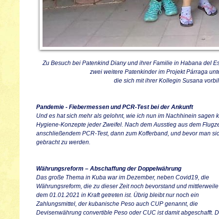
Zu Besuch bei Patenkind Diany und ihrer Familie in Habana del Est
zwei weitere Patenkinder im Projekt Párraga unter
die sich mit ihrer Kollegin Susana vorb
Pandemie - Fiebermessen und PCR-Test bei der Ankunft
Und es hat sich mehr als gelohnt, wie ich nun im Nachhinein sag
Hygiene-Konzepte jeder Zweifel. Nach dem Ausstieg aus dem Flugz
anschließendem PCR-Test, dann zum Kofferband, und bevor man sich
gebracht zu werden.
Währungsreform – Abschaffung der Doppelwährung
Das große Thema in Kuba war im Dezember, neben Covid19, die
Währungsreform, die zu dieser Zeit noch bevorstand und mittlerweile
dem 01.01.2021 in Kraft getreten ist. Übrig bleibt nur noch ein
Zahlungsmittel, der kubanische Peso auch CUP genannt, die
Devisenwährung convertible Peso oder CUC ist damit abgeschafft. D