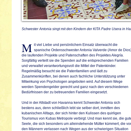
Schwester Antonia singt mit den Kindern der KITA Padre Usera in Ha
M
it viel Liebe und persönlichem Einsatz überwacht die
spanische Ordensschwester Antonia Valverde (Amor de Dios
die laufenden Projekte und Patenschaften des Projektes Alegría.
Sorgfältig verteilt sie die Spenden auf die entsprechenden Familien
und verwaltet verantwortungsvoll die Mittel der Patenkinder.
Regelmäßig besucht sie die Patenfamilien und lädt zu
Zusammenkünften, bei denen auch fachliche Unterstützung unter
Mitwirkung von Psychologen angeboten wird. Auf diesem Wege
werden Spendengelder gerecht und ganz nach den verschiedenen
Bedürfnissen der zu betreuenden Familien eingesetzt.
Und in der Altstadt von Havanna kennt Schwester Antonia sich
bestens aus, denn schließlich lebt sie selber dort, inmitten des
kubanischen Alltags, der sich hinter den Kulissen des quirligen
Tourismus von Kubas Metropole verbirgt. Und man kennt sie, die gut
Seele, die sich besonders um alleinstehende Mütter kümmert, die vo
den Männern verlassen nach Wegen aus der schwierigen Situation