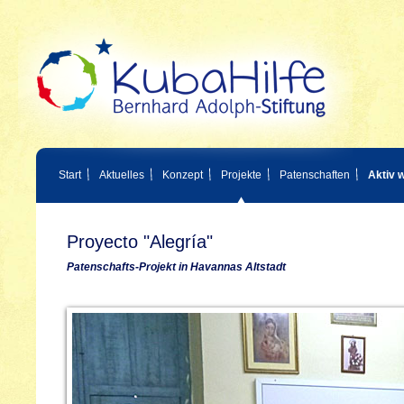
Start
Aktuelles
Konzept
Projekte
Patenschaften
Aktiv 
Proyecto "Alegría"
Patenschafts-Projekt in Havannas Altstadt